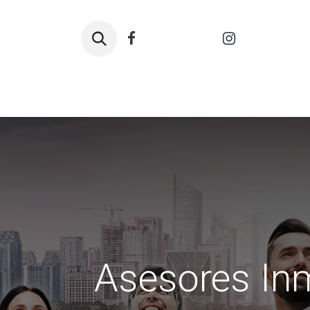
Inicio
Pólizas J
Asesores Inm