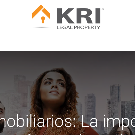
urídicas
Cotiza tu Póliza
Servicios Legales
C
obiliarios: La impo