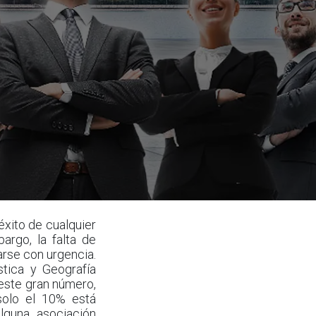
 éxito de cualquier
argo, la falta de
rse con urgencia.
stica y Geografía
 este gran número,
solo el 10% está
lguna asociación