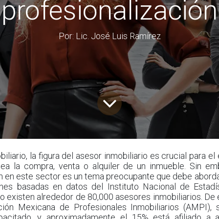
profesionalización
Por: Lic. José Luis Ramírez
liario, la figura del asesor inmobiliario es crucial para el
sea la compra, venta o alquiler de un inmueble. Sin emb
ón en este sector es un tema preocupante que debe aborda
es basadas en datos del Instituto Nacional de Estadí
o existen alrededor de 80,000 asesores inmobiliarios. De
ción Mexicana de Profesionales Inmobiliarios (AMPI), 
acitado, y aproximadamente el 15% está afiliado a a