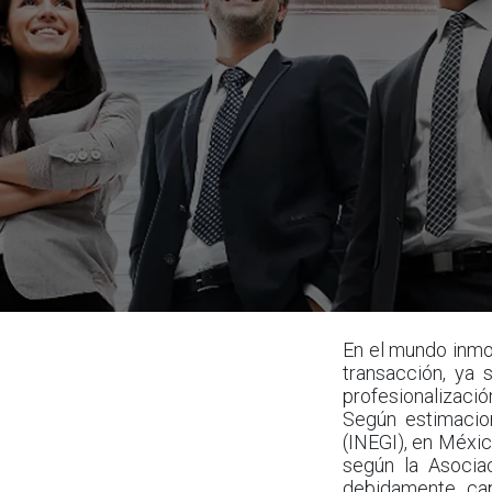
En el mundo inmobi
transacción, ya 
profesionalizaci
Según estimacion
(INEGI), en Méxic
según la Asocia
debidamente cap