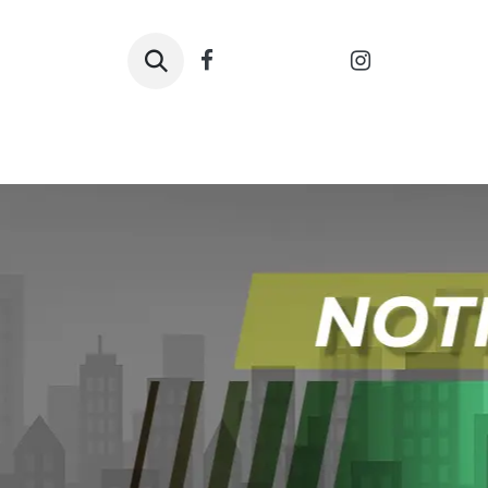
Inicio
Pólizas J