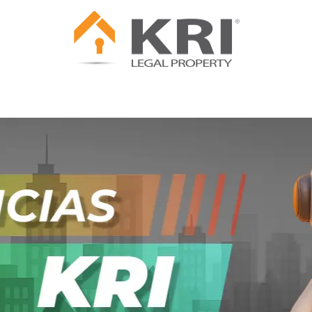
urídicas
Cotiza tu Póliza
Servicios Legales
C